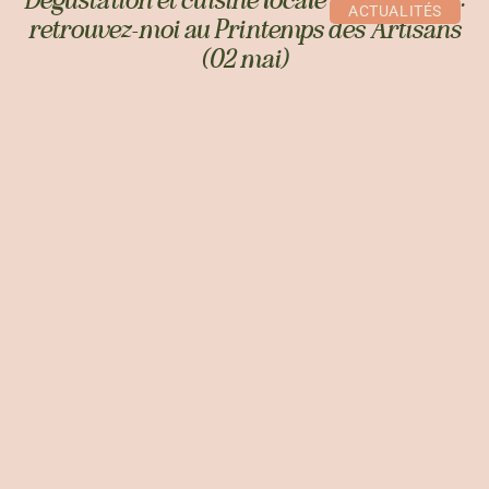
Dégustation et cuisine locale à Guérande :
ACTUALITÉS
retrouvez-moi au Printemps des Artisans
(02 mai)