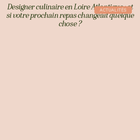
Designer culinaire en Loire Atlantique : et
ACTUALITÉS
si votre prochain repas changeait quelque
chose ?