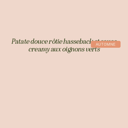
Patate douce rôtie hasseback et sauce
AUTOMNE
creamy aux oignons verts