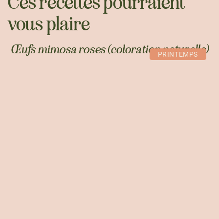
Ces recettes pourraient
vous plaire
Œufs mimosa roses (coloration naturelle)
PRINTEMPS