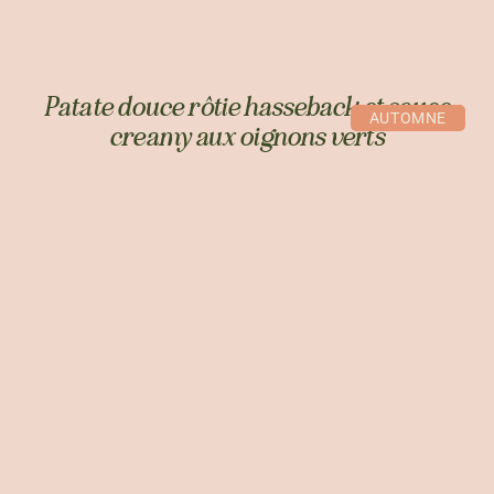
Patate douce rôtie hasseback et sauce
AUTOMNE
creamy aux oignons verts