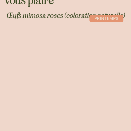
vous plaire
Œufs mimosa roses (coloration naturelle)
PRINTEMPS